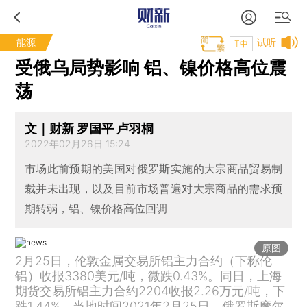
能源
试听
T中
受俄乌局势影响 铝、镍价格高位震
荡
文｜财新 罗国平 卢羽桐
2022年02月26日 15:24
市场此前预期的美国对俄罗斯实施的大宗商品贸易制
裁并未出现，以及目前市场普遍对大宗商品的需求预
期转弱，铝、镍价格高位回调
原图
2月25日，伦敦金属交易所铝主力合约（下称伦
铝）收报3380美元/吨，微跌0.43%。同日，上海
期货交易所铝主力合约2204收报2.26万元/吨，下
跌1.44%。当地时间2021年2月25日，俄罗斯摩尔