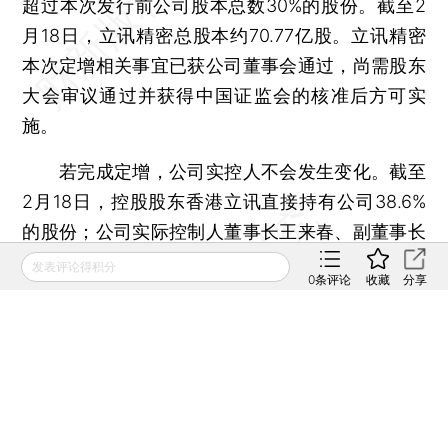
超过本次发行前公司股本总数30%的股份。截至2
月18日，立讯精密总股本约70.77亿股。立讯精密
本次定增相关事宜已获公司董事会通过，尚需股东
大会审议通过并获得中国证监会的核准后方可实
施。
若完成定增，公司实控人不会发生变化。截至
2月18日，控股股东香港立讯直接持有公司38.6%
的股份；公司实际控制人董事长王来春、副董事长
王来胜通过香港立讯间接持股和个人直接持股，合
发表评论得积分
0
条评论
收藏
分享
计持有公司38.67%的股份。本次定增后，王来春、
王来胜合计持股比例将降至29.75%，仍为立讯精密
实际控制人。
本文共计1830字 订阅后继续阅读
登录
后获取已订阅的阅读权限