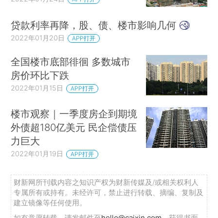
贷款利率再降，股、债、楼市影响几何
2022年01月20日
APP打开
全国楼市底部徘徊 多数城市
房价环比下跌
2022年01月15日
APP打开
楼市观察｜一季度房企到期境
外债超180亿美元 民企偿债压
力巨大
2022年01月19日
APP打开
财新网所刊载内容之知识产权为财新传媒及/或相关权利人
专属所有或持有。未经许可，禁止进行转载、摘编、复制及
建立镜像等任何使用。
如有意愿转载，请发邮件至
hello@caixin.com
，获得书面