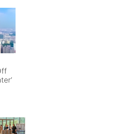
ff
nter’