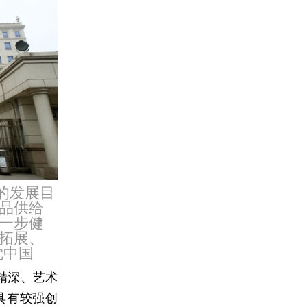
的发展目
品供给
一步健
拓展、
觉中国
想精深、艺术
具有较强创