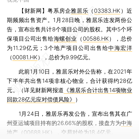
【财新网】
粤系房企
雅居乐
（
03383.HK
）近
期频频出售资产。1月28日晚，雅居乐连发两份公
告，宣布出售共计8个项目公司的股权。其中5个环
保项目公司出售给
海螺创业
（
00586.HK
），总价
为11.29亿元；3个地产项目公司出售给
中海宏洋
（
00081.HK
），总价为9.99亿元。
此前1月10日，雅居乐对外公告称，在2021年
下半年共出售14项非核心物业，合计获得约28亿
元。（详见财新网报道
《雅居乐合计出售14项物业
回款28亿元应对偿债风险》
）
1月24日，雅居乐再发公告，宣布出售其在广
州亚运城项目持有的26.66%的股权，接盘方为
中海
地产
（
00688.HK
），交易对价为18.4亿元。