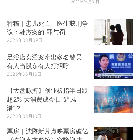
2022年04月01日
特稿｜患儿死亡、医生获刑争
议：韩杰案的“罪与罚”
2026年08月09日
足浴店卖淫案牵出多名警员
有人当股东有人打招呼
2026年08月10日
【大盘脉搏】创业板指半日跌
超2% 大消费成今日“避风
港”？
2026年08月10日
票房｜沈腾新片点映票房破亿
《欢迎来龙餐馆》空降迎战