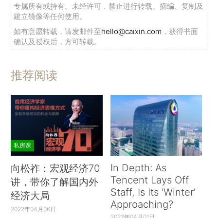
专属所有或持有。未经许可，禁止进行转载、摘编、复制及
建立镜像等任何使用。
如有意愿转载，请发邮件至
hello@caixin.com
，获得书面
确认及授权后，方可转载。
推荐阅读
私房课
In Depth: As
向松祚：宏观经济70
Tencent Lays Off
讲，带你了解国内外
Staff, Is Its ‘Winter’
经济大局
Approaching?
2022年04月06日
2022年04月01日