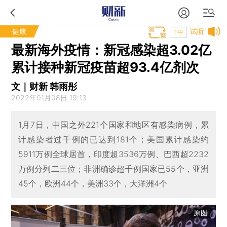
健康
试听
T中
最新海外疫情：新冠感染超3.02亿
累计接种新冠疫苗超93.4亿剂次
文｜财新 韩雨彤
2022年01月08日 19:13
1月7日，中国之外221个国家和地区有感染病例，累
计感染者过千例的已达到181个；美国累计感染约
5911万例全球居首，印度超3536万例、巴西超2232
万例分列二三位；非洲确诊超千例国家已55个，亚洲
45个，欧洲44个，美洲33个，大洋洲4个
原图