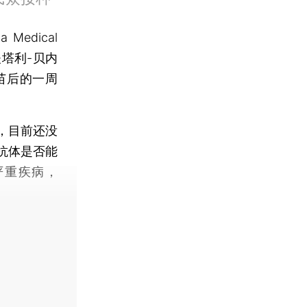
edical
夫塔利-贝内
苗后的一周
，目前还没
抗体是否能
严重疾病，
。