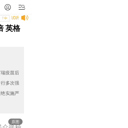
试听
T中
 英格
辉瑞疫苗后
进行多次强
拒绝实施严
原图
民众接种