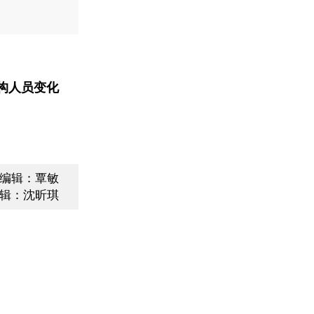
构人员变化
编辑：覃敏
辑：沈昕琪