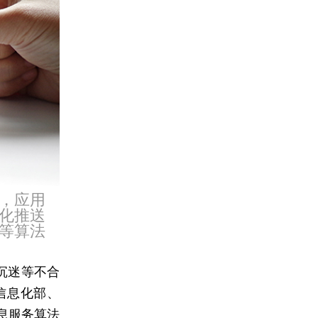
，应用
化推送
等算法
沉迷等不合
信息化部、
息服务算法