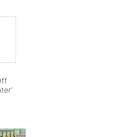
ff
nter’