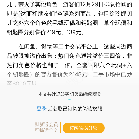
儿，带火了其他角色。游客们12月29日排队抢购的
即是“达菲和朋友们”圣诞系列商品，包括除玲娜贝
儿之外六个角色的毛绒玩偶和钥匙圈，单个玩偶和
钥匙圈分别售价219元、139元。
在
闲鱼
、
得物
等二手交易平台上，这些周边商
品转眼被溢价出售：热门角色通常溢价三四倍，非
热门角色价格也翻了一倍。全套（即六个玩偶+六
个钥匙圈）的官方售价为2148元，二手市场中已炒
至8000元以上。
本文共计1753字 订阅后继续阅读
登录
后获取已订阅的阅读权限
财新通会员
订阅/会员升级
可畅读全文