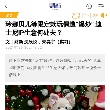
消费
试听
T中
玲娜贝儿等限定款玩偶遭“爆炒” 迪
士尼IP生意何处去？
文｜财新 沈欣悦，朱昊宇（实习）
2021年12月30日 19:32
供不应求叠加“黄牛”炒作，以玲娜贝儿为代表的“达菲
和朋友们”系列IP衍生品生意火爆，热门款甚至溢价十
倍以上
原图