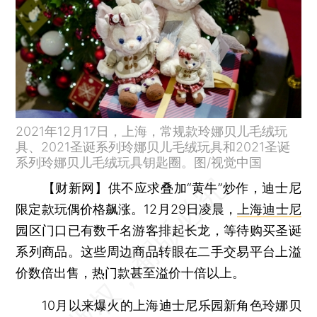
2021年12月17日，上海，常规款玲娜贝儿毛绒玩
具、2021圣诞系列玲娜贝儿毛绒玩具和2021圣诞
系列玲娜贝儿毛绒玩具钥匙圈。图/视觉中国
【财新网】
供不应求叠加“黄牛”炒作，迪士尼
限定款玩偶价格飙涨。12月29日凌晨，
上海迪士尼
园区门口已有数千名游客排起长龙，等待购买圣诞
系列商品。这些周边商品转眼在二手交易平台上溢
价数倍出售，热门款甚至溢价十倍以上。
10月以来爆火的上海迪士尼乐园新角色玲娜贝