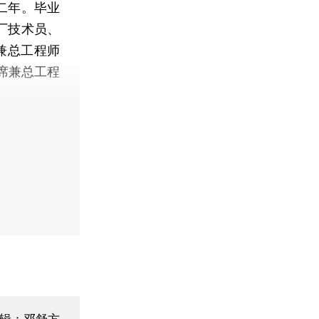
二年。毕业
厂技术员、
兼总工程师
席兼总工程
编辑：邓舒方