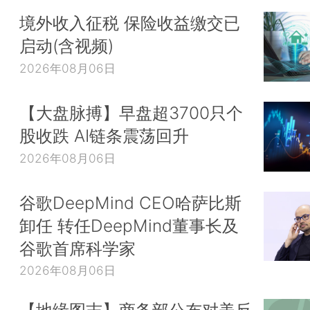
境外收入征税 保险收益缴交已
启动(含视频)
2026年08月06日
【大盘脉搏】早盘超3700只个
股收跌 AI链条震荡回升
2026年08月06日
谷歌DeepMind CEO哈萨比斯
卸任 转任DeepMind董事长及
谷歌首席科学家
2026年08月06日
【地缘图志】商务部公布对美反