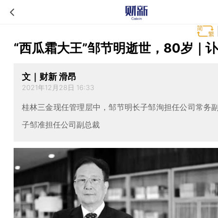
“西瓜霜大王”邹节明逝世，80岁｜
文｜财新 滑昂
2021年12月28日 16:33
桂林三金现任管理层中，邹节明长子邹洵担任公司常务
子邹准担任公司副总裁