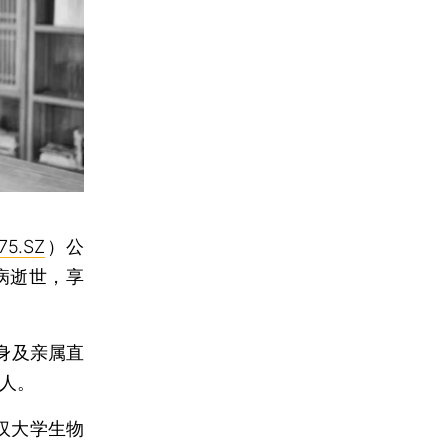
75.SZ
）公
因病逝世，享
身及亲属直
制人。
汉大学生物