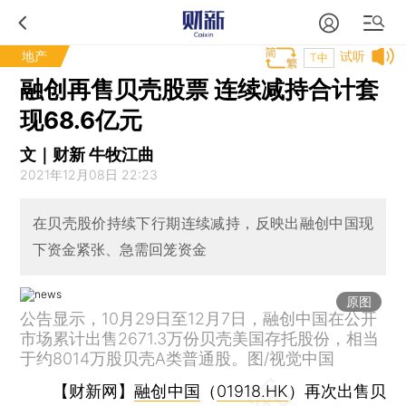
地产
试听
T中
融创再售贝壳股票 连续减持合计套
现68.6亿元
文｜财新 牛牧江曲
2021年12月08日 22:23
在贝壳股价持续下行期连续减持，反映出融创中国现
下资金紧张、急需回笼资金
原图
公告显示，10月29日至12月7日，融创中国在公开
市场累计出售2671.3万份贝壳美国存托股份，相当
于约8014万股贝壳A类普通股。图/视觉中国
【财新网】
融创中国
（
01918.HK
）再次出售贝