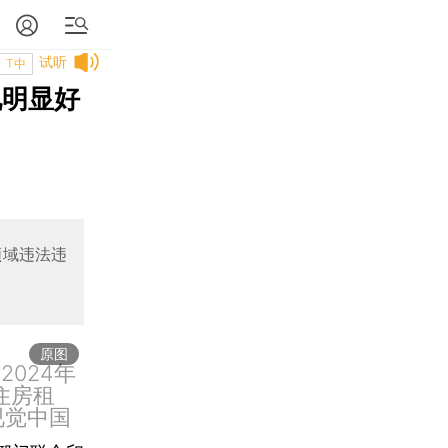
试听
T中
现明显好
领域违法违
原图
2024年
住房租
视觉中国