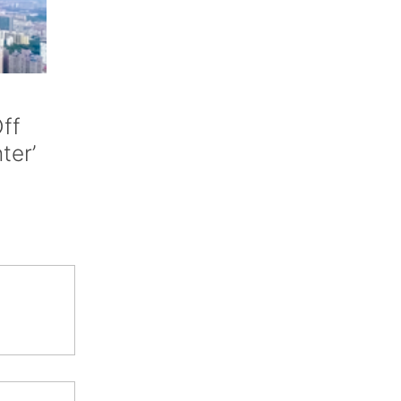
ff
nter’