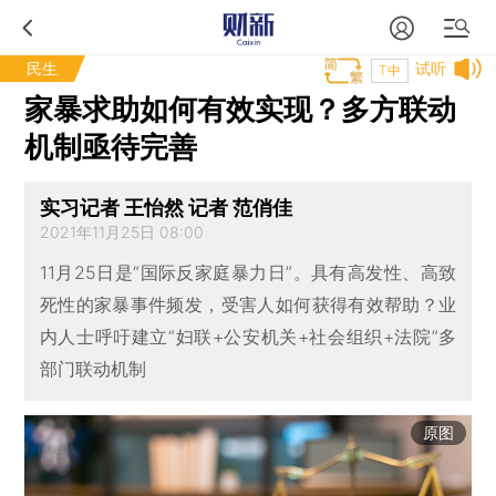
民生
试听
T中
家暴求助如何有效实现？多方联动
机制亟待完善
实习记者 王怡然 记者 范俏佳
2021年11月25日 08:00
11月25日是“国际反家庭暴力日”。具有高发性、高致
死性的家暴事件频发，受害人如何获得有效帮助？业
内人士呼吁建立“妇联+公安机关+社会组织+法院”多
部门联动机制
原图