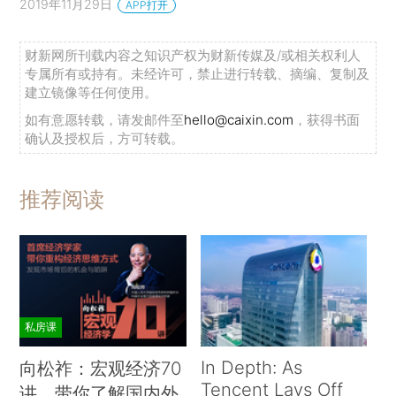
2019年11月29日
APP打开
财新网所刊载内容之知识产权为财新传媒及/或相关权利人
专属所有或持有。未经许可，禁止进行转载、摘编、复制及
建立镜像等任何使用。
如有意愿转载，请发邮件至
hello@caixin.com
，获得书面
确认及授权后，方可转载。
推荐阅读
私房课
In Depth: As
向松祚：宏观经济70
Tencent Lays Off
讲，带你了解国内外