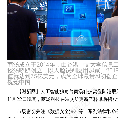
商汤成立于2014年，由香港中文大学信息
授汤晓鸥创立，以人脸识别应用起家，201
值就达到75亿美元，成为全球最贵AI初创企
视觉中国
【财新网】
人工智能独角兽
商汤科技
离登陆港股
11月22日晚间，商汤科技在港交所更新了聆讯后招股
市场密切关注《
数据安全法
》等一系列法律和条