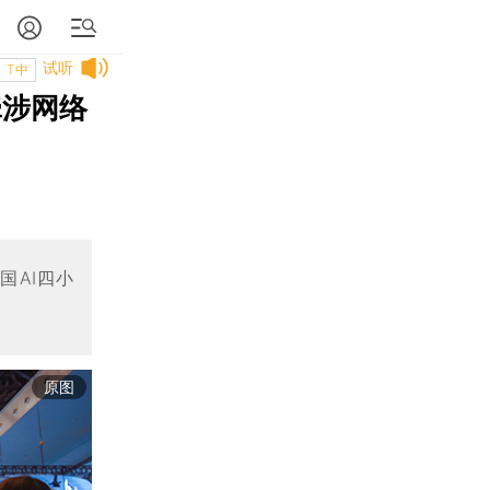
试听
T中
牵涉网络
国AI四小
原图