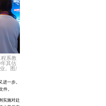
工程系教
9年其估
业。图/
又进一步。
文件。
例实施对赴