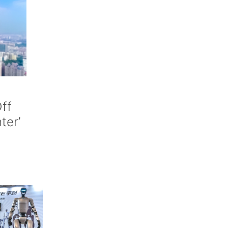
ff
nter’