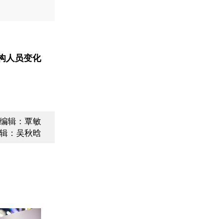
构人员变化
编辑：覃敏
辑：吴秋晗