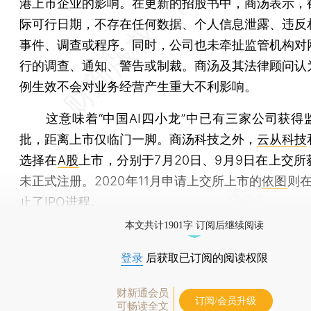
港上市企业的影响。在更新的招股书中，商汤表示，
际可行日期，不存在任何数据、个人信息泄露、违反
事件、调查或程序。同时，公司也未牵扯监管机构对
行的调查、通知、警告或制裁。商汤及其法律顾问认
例生效不会对业务经营产生重大不利影响。
这意味着“中国AI四小龙”中已有三家公司获得
批，距离上市仅临门一脚。商汤科技之外，
云从科技
选择在
A股
上市，分别于7月20日、9月9日在上交
未正式注册。2020年11月申请上交所上市的
依图
则在
止了IPO进程。
本文共计1901字 订阅后继续阅读
登录
后获取已订阅的阅读权限
财新通会员
订阅/会员升级
可畅读全文