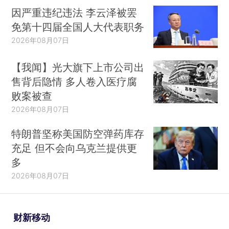
全国社保基金理事会副理事长
陈文辉
、国家发改委
因严重违纪违法 李云泽被罢
经济研究所副所长吴萨、中国普惠金融研究院院长
免第十四届全国人大代表职务
贝多广
、
万科集团
创始人
王石
等嘉宾热议“ESG助力
2026年08月07日
可持续新增长”。会上，《2021中国ESG发展白皮
【我闻】光大旗下上市公司出
书》重磅发布，关注中国ESG的实践与发展，进一
售背后隐情 多人卷入医疗腐
步推动行业讨论。
败案被查
作为财新传媒最具影响力的品牌会议，“财新峰
2026年08月07日
会”是中国经济领域最具权威性和前瞻性的年度盛会
特朗普坚称美国防空弹药库存
之一，已成功举办十一届。每年邀请百余位全球
充足 但不会向乌克兰提供更
政、商、学界精英发表演讲，交流思想，千余位参
多
会嘉宾，上百家国内外主流媒体参与报道，在经济
2026年08月07日
和金融界引起广泛关注。
更多信息，点击进入第十二届财新峰会专题：
财新移动