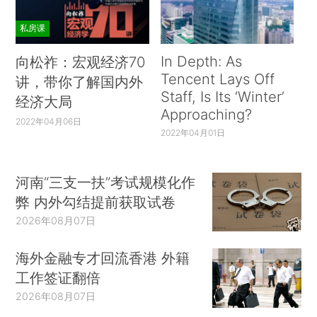
景。探讨主题涵盖中国的双碳计划与能源平衡、亚
洲可持续发展挑战，聚焦科技监管，以及投资中国
私房课
的下一步等。新加坡副总理兼经济政策统筹部长王
In Depth: As
向松祚：宏观经济70
瑞杰、新加坡金融管理局助理常务董事（科技）
Tencent Lays Off
讲，带你了解国内外
Vincent Loy等嘉宾发表观点，与北京会场实现云
Staff, Is Its ‘Winter’
经济大局
Approaching?
交流和深碰撞。
2022年04月06日
2022年04月01日
人类社会已步入全力应对新冠疫情的第二个年
头，疫情防控仍处于关键期。国家传染病医学中心
河南“三支一扶”考试规模化作
主任、复旦大学附属华山医院感染科主任张文宏在
弊 内外勾结提前获取试卷
峰会上表示，中国一定要保证战略定力，保持非常
2026年08月07日
低的流行率、病死率是基本目标，在非常稳定的疫
情防控中，对防控策略进行进一步地改变、改进、
海外金融专才回流香港 外籍
改善，这非常关键。
工作签证翻倍
2026年08月07日
11月13日，中国ESG30人论坛2021年会举行，