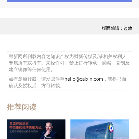
辞中称，为了命运共同体，大家就得寻找最大公约
数。要用正和思维，寻找最大公约数，让所有人都
比自己以前更好一点，使我们都身处其中的这个命
版面编辑：边放
运共同体健康成长。
北京会场两场主论坛“世界经济复苏：周期与展
望”、“中国经济新动能”，针对探讨2022年全球的
财新网所刊载内容之知识产权为财新传媒及/或相关权利人
增长前景，展望世界主要经济体复苏面临的分化和
专属所有或持有。未经许可，禁止进行转载、摘编、复制及
建立镜像等任何使用。
挑战，以及在百年未有之大变局下，国际形势和国
如有意愿转载，请发邮件至
hello@caixin.com
，获得书面
内国际双循环新发展格局。同时，峰会还举行多场
确认及授权后，方可转载。
专题会议，加深领会和研讨一系列相关主题，包括
智能化转型前路、新经济范式重塑、影响力投资、
推荐阅读
全球资产管理，以及构建医药新关系等。
新加坡分会场立足亚洲视野，纵论中国、亚洲
和世界在经济、金融和全球治理领域的广泛合作前