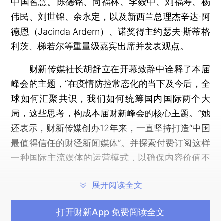
中国智慧。陈德铭、
尚福林
、李毅中、
刘福寿
、
杨
伟民
、
刘世锦
、
余永定
，以及新西兰总理杰辛达·阿
德恩（Jacinda Ardern）、诺奖得主约瑟夫·斯蒂格
利茨、梯若尔等重量级嘉宾出席并发表观点。
财新传媒社长胡舒立在开幕致辞中诠释了本届
峰会的主题，“在疫情防控常态化的当下及今后，全
球如何汇聚共识，我们如何统筹国内国际两个大
局，这些思考，构成本届财新峰会的核心主题。”她
还表示，财新传媒创办12年来，一直坚持打造“中国
最值得信任的财经新闻媒体”。并探索付费订阅这样
一种国际主流媒体的运营模式，以确保内容价值不
断提升。截止目前，财新累积付费订阅用户达70
展开阅读全文
万，和去年同比增⻓25%。
对于峰会主题，财新传媒总编辑王烁在开幕致
打开财新App 免费阅读全文