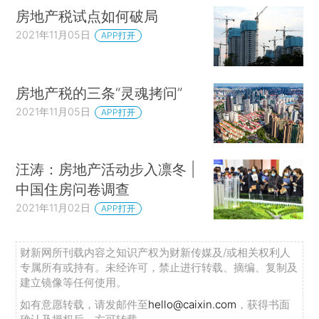
房地产税试点如何破局
2021年11月05日
APP打开
房地产税的三条“灵魂拷问”
2021年11月05日
APP打开
汪涛：房地产活动步入凛冬 |
中国住房问卷调查
2021年11月02日
APP打开
财新网所刊载内容之知识产权为财新传媒及/或相关权利人
专属所有或持有。未经许可，禁止进行转载、摘编、复制及
建立镜像等任何使用。
如有意愿转载，请发邮件至
hello@caixin.com
，获得书面