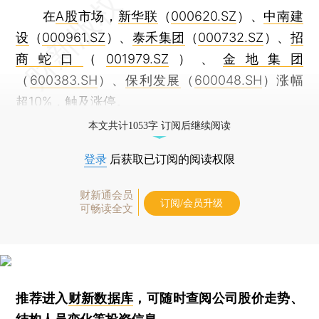
在
A股
市场，
新华联
（
000620.SZ
）、
中南建
设
（
000961.SZ
）、
泰禾集团
（
000732.SZ
）、
招
商蛇口
（
001979.SZ
）、
金地集团
（
600383.SH
）、
保利发展
（
600048.SH
）涨幅
超10%，触及涨停。
本文共计1053字 订阅后继续阅读
登录
后获取已订阅的阅读权限
财新通会员
订阅/会员升级
可畅读全文
推荐进入
财新数据库
，可随时查阅公司股价走势、