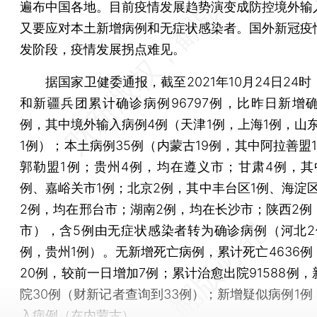
遍布中国各地。目前疫情发展趋势演变成防控境外输
又要应对本土新增病例和无症状感染者。国外新冠疫
发阶段，疫情发展拐点难见。
据国家卫健委通报，截至2021年10月24日24时
和新疆兵团累计确诊病例96797例，比昨日新增确
例，其中境外输入病例4例（天津1例，上海1例，山东
1例）；本土病例35例（内蒙古19例，其中阿拉善盟
郭勒盟1例；贵州4例，均在遵义市；甘肃4例，其
例、嘉峪关市1例；北京2例，其中丰台区1例、海淀区
2例，均在邢台市；湖南2例，均在长沙市；陕西2例
市），含5例由无症状感染者转为确诊病例（河北2
例，贵州1例）。无新增死亡病例，累计死亡4636例
20例，较前一日增加7例；累计治愈出院91588例
院30例（财新记者查询到33例）；新增疑似病例1例
入病例（在内蒙古）。