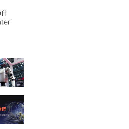
ff
nter’