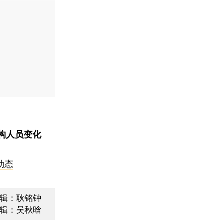
构人员变化
动态
辑：耿铭钟
辑：吴秋晗