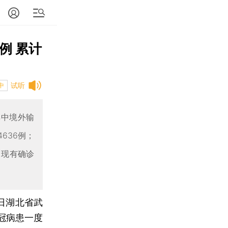
例 累计
试听
中
其中境外输
636例；
；现有确诊
1日湖北省武
冠病患一度