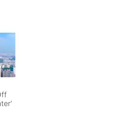
ff
nter’