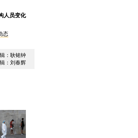
构人员变化
动态
辑：耿铭钟
辑：刘春辉