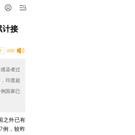
累计接
试听
中
计感染者过
首，印度超
千例国家已
中国之外已有
77例，较昨