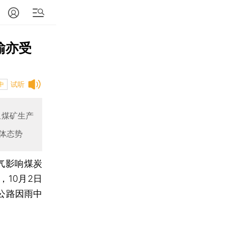
输亦受
试听
中
且煤矿生产
体态势
气影响煤炭
10月2日
公路因雨中