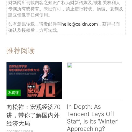
财新网所刊载内容之知识产权为财新传媒及/或相关权利人
专属所有或持有。未经许可，禁止进行转载、摘编、复制及
建立镜像等任何使用。
如有意愿转载，请发邮件至
hello@caixin.com
，获得书面
确认及授权后，方可转载。
推荐阅读
私房课
In Depth: As
向松祚：宏观经济70
Tencent Lays Off
讲，带你了解国内外
Staff, Is Its ‘Winter’
经济大局
Approaching?
2022年04月06日