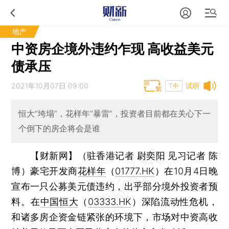
地产
中资房企境外违约乍现 高收益美元
债承压
2021年10月07日 09:00
试听
T中
恒大“垮塌”，花样年“暴雷”，投资者目前都在关心下一
个倒下的房企将会是谁
【财新网】（驻香港记者 尉奕阳 见习记者 陈
博）
豪宅开发商
花样年
（
01777.HK
）在10月4日晚
宣布一只公募美元债违约，出乎部分境外投资者预
料。在
中国恒大
（
03333.HK
）深陷流动性危机，
和诸多房企资金链紧张的环境下，市场对中资高收