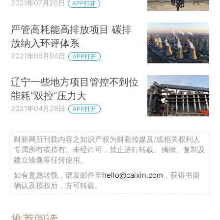
2021年07月20日
APP打开
严管高耗能高排放项目 碳排
放纳入环评体系
2021年06月04日
APP打开
辽宁一些地方项目管控不到位
能耗“双控”压力大
2021年04月28日
APP打开
财新网所刊载内容之知识产权为财新传媒及/或相关权利人
专属所有或持有。未经许可，禁止进行转载、摘编、复制及
建立镜像等任何使用。
如有意愿转载，请发邮件至
hello@caixin.com
，获得书面
确认及授权后，方可转载。
推荐阅读