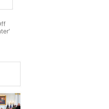
ff
nter’