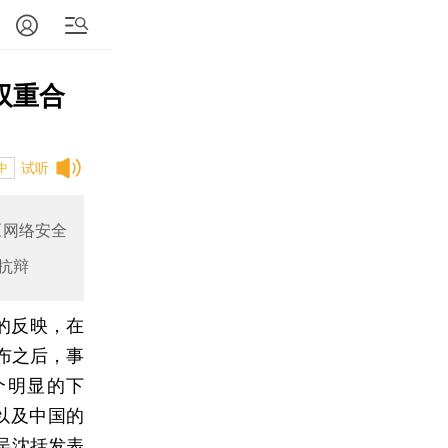
双重合
试听
中
《网络安全
抗辩
的反映，在
布之后，事
个明显的下
以及中国的
吴沈括发表