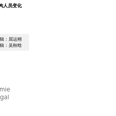
构人员变化
辑：屈运栩
辑：吴秋晗
ymie
gal