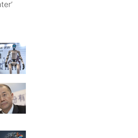
nter’