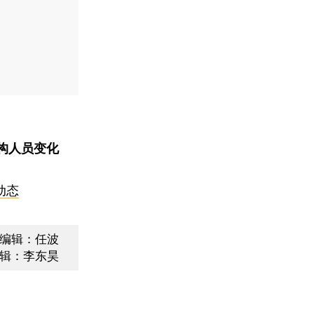
构人员变化
动态
编辑：任波
辑：李东昊