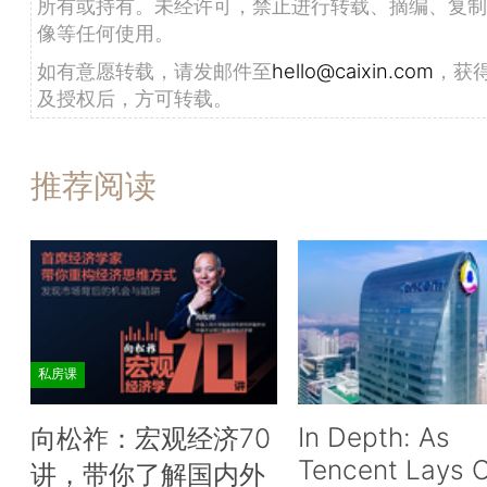
所有或持有。未经许可，禁止进行转载、摘编、复制
像等任何使用。
如有意愿转载，请发邮件至
hello@caixin.com
，获
及授权后，方可转载。
推荐阅读
私房课
In Depth: As
向松祚：宏观经济70
Tencent Lays O
讲，带你了解国内外