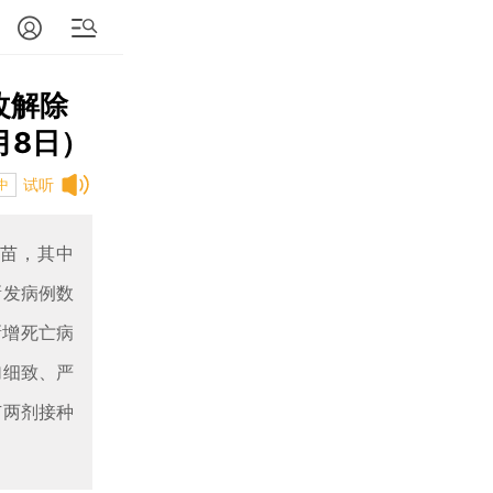
改解除
月8日）
试听
中
疫苗，其中
新发病例数
新增死亡病
加细致、严
苗两剂接种