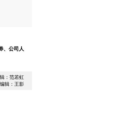
券、公司人
辑：范若虹
编辑：王影