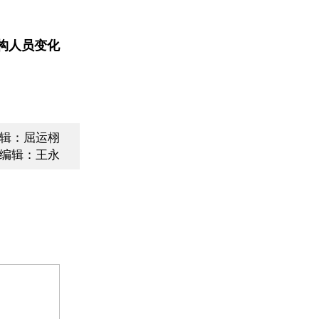
构人员变化
辑：屈运栩
编辑：王永