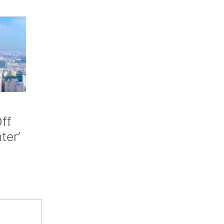
ff
nter’