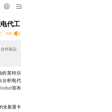
积电代工
试听
中
工合作敲定
场的英特尔
交由台积电代
duri宣布
的全新显卡