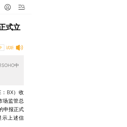
正式立
试听
中
SOHO中
E：BX）收
市场监管总
的申报正式
显示上述信