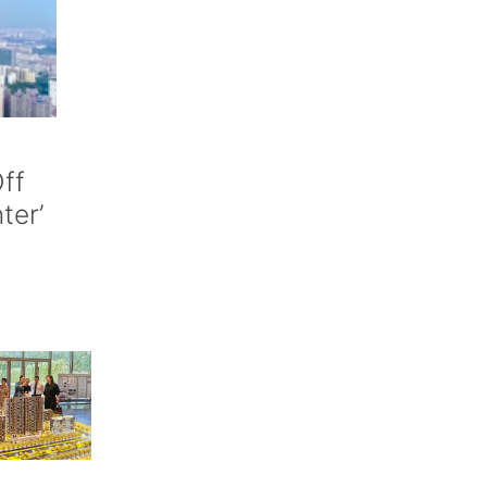
ff
nter’