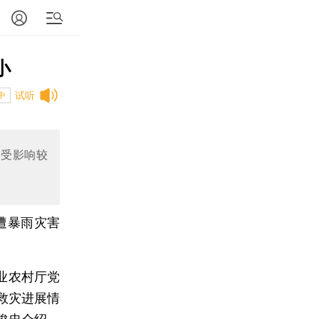
小
试听
中
，受影响较
遭暴雨灾害
业农村厅党
救灾进展情