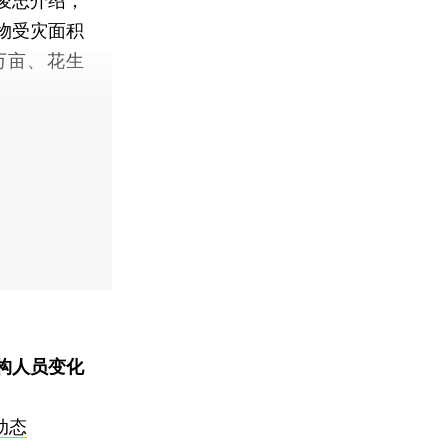
俊忠介绍，
作物受灾面积
万亩、花生
构人员变化
动态