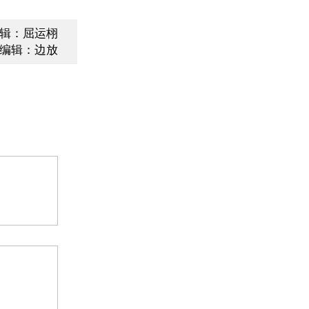
辑：屈运栩
编辑：边放