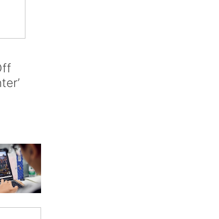
ff
nter’