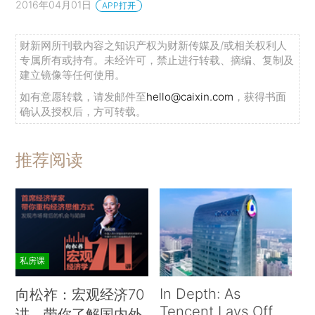
2016年04月01日
APP打开
财新网所刊载内容之知识产权为财新传媒及/或相关权利人
专属所有或持有。未经许可，禁止进行转载、摘编、复制及
建立镜像等任何使用。
如有意愿转载，请发邮件至
hello@caixin.com
，获得书面
确认及授权后，方可转载。
推荐阅读
私房课
In Depth: As
向松祚：宏观经济70
Tencent Lays Off
讲，带你了解国内外