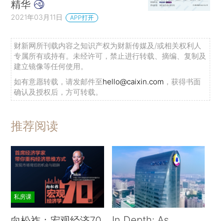
精华
2021年03月11日
APP打开
财新网所刊载内容之知识产权为财新传媒及/或相关权利人
专属所有或持有。未经许可，禁止进行转载、摘编、复制及
建立镜像等任何使用。
如有意愿转载，请发邮件至
hello@caixin.com
，获得书面
确认及授权后，方可转载。
推荐阅读
私房课
In Depth: As
向松祚：宏观经济70