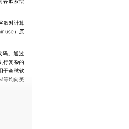
向谷歌索偿
谷歌对计算
 use）原
代码。通过
执行复杂的
用于全球软
M等均向美