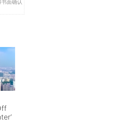
得书面确认
ff
nter’