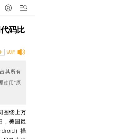
制代码比
试听
中
，占其所有
理使用”原
间围绕上万
日，美国最
roid）操