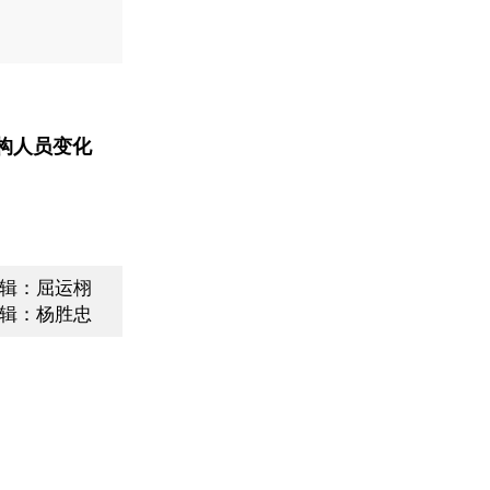
构人员变化
辑：屈运栩
辑：杨胜忠