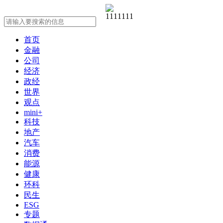
首页
金融
公司
经济
政经
世界
观点
mini+
科技
地产
汽车
消费
能源
健康
环科
民生
ESG
专题