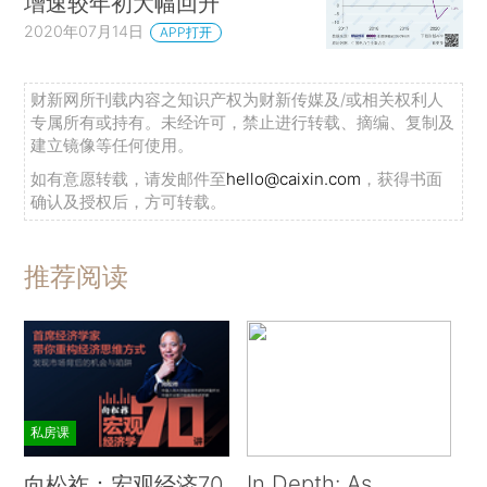
增速较年初大幅回升
2020年07月14日
APP打开
财新网所刊载内容之知识产权为财新传媒及/或相关权利人
专属所有或持有。未经许可，禁止进行转载、摘编、复制及
建立镜像等任何使用。
如有意愿转载，请发邮件至
hello@caixin.com
，获得书面
确认及授权后，方可转载。
推荐阅读
私房课
In Depth: As
向松祚：宏观经济70