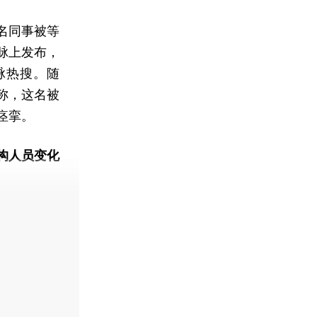
名同事被等
脉上发布，
脉热搜。随
称，这名被
痉挛。
构人员变化