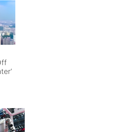
ff
nter’