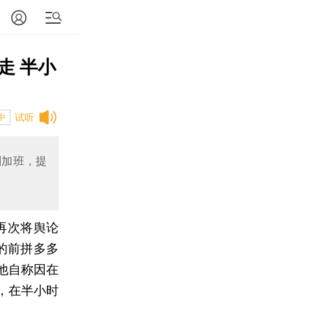
走 半小
试听
中
制加班，提
再次将舆论
的前拼多多
他自称因在
，在半小时