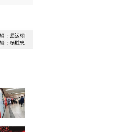
辑：屈运栩
辑：杨胜忠