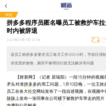
科技
拼多多程序员匿名曝员工被救护车拉
时内被辞退
2021年01月11日 12:58
T
该员工称拼多多要求员工每月工作300小时，节假日强
供变质的食物，厕所不够用但行政无法解决等问题
【财新网】（记者 原瑞阳）
一段15分钟的视频
矛头对准
拼多多
的用工问题，1月10日晚，一位王姓
员工在各大社交网站发布了一段自述视频，在视频中
脉脉
上发布一张同事在公司楼下被救护车带走的照片
内遭到公司解雇。