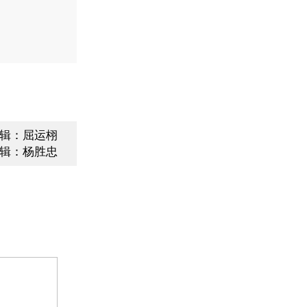
辑：屈运栩
辑：杨胜忠