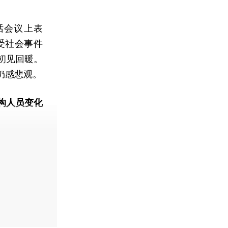
话会议上表
受社会事件
初见回暖。
仍感悲观。
构人员变化
动态