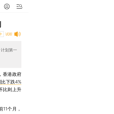
剧
试听
中
司计划第一
日，香港政府
同比下跌4%
；环比则上升
11个月，