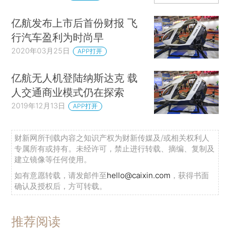
亿航发布上市后首份财报 飞
行汽车盈利为时尚早
2020年03月25日
APP打开
亿航无人机登陆纳斯达克 载
人交通商业模式仍在探索
2019年12月13日
APP打开
财新网所刊载内容之知识产权为财新传媒及/或相关权利人
专属所有或持有。未经许可，禁止进行转载、摘编、复制及
建立镜像等任何使用。
如有意愿转载，请发邮件至
hello@caixin.com
，获得书面
确认及授权后，方可转载。
推荐阅读