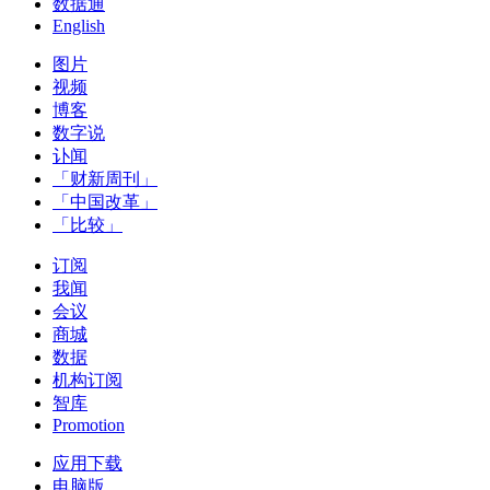
数据通
English
图片
视频
博客
数字说
讣闻
「财新周刊」
「中国改革」
「比较」
订阅
我闻
会议
商城
数据
机构订阅
智库
Promotion
应用下载
电脑版