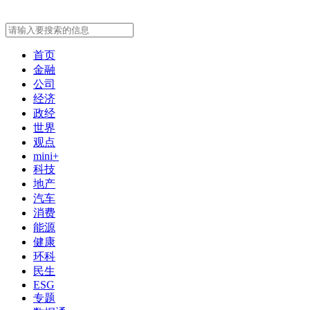
首页
金融
公司
经济
政经
世界
观点
mini+
科技
地产
汽车
消费
能源
健康
环科
民生
ESG
专题