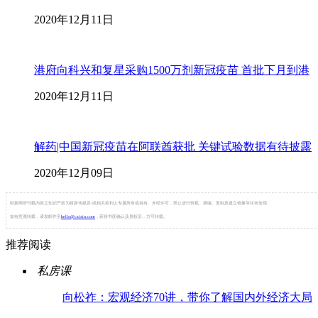
2020年12月11日
港府向科兴和复星采购1500万剂新冠疫苗 首批下月到港
2020年12月11日
解药|中国新冠疫苗在阿联酋获批 关键试验数据有待披露
2020年12月09日
财新网所刊载内容之知识产权为财新传媒及/或相关权利人专属所有或持有。未经许可，禁止进行转载、摘编、复制及建立镜像等任何使用。
如有意愿转载，请发邮件至
hello@caixin.com
，获得书面确认及授权后，方可转载。
推荐阅读
私房课
向松祚：宏观经济70讲，带你了解国内外经济大局