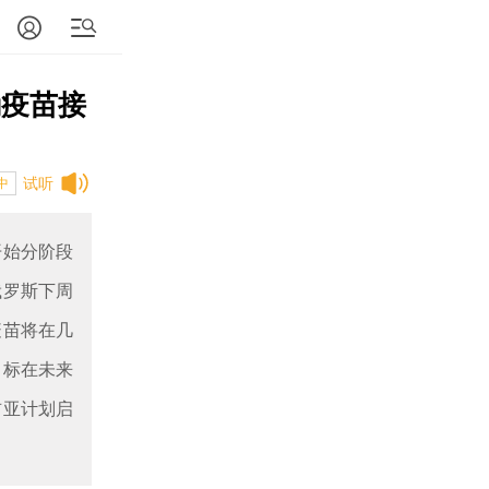
确疫苗接
试听
中
开始分阶段
俄罗斯下周
疫苗将在几
目标在未来
吉亚计划启