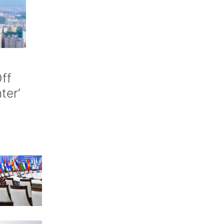
ff
nter’