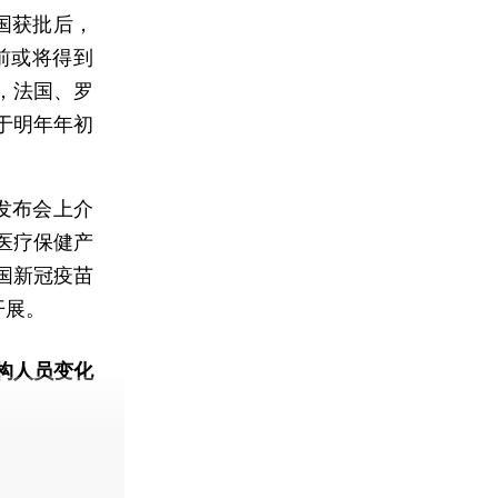
国获批后，
前或将得到
，法国、罗
于明年年初
发布会上介
医疗保健产
国新冠疫苗
开展。
构人员变化
动态