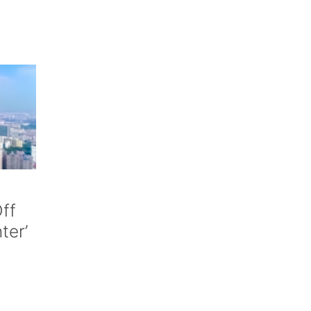
ff
nter’