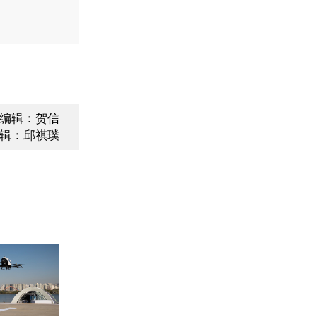
编辑：贺信
辑：邱祺璞