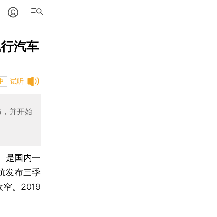
飞行汽车
试听
中
书，并开始
H）是国内一
航发布三季
窄。2019