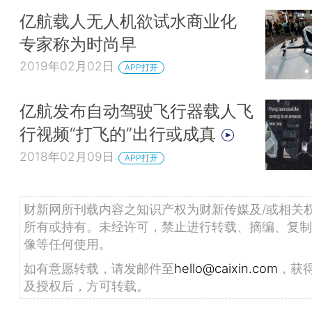
亿航载人无人机欲试水商业化
专家称为时尚早
2019年02月02日
APP打开
亿航发布自动驾驶飞行器载人飞
行视频“打飞的”出行或成真
2018年02月09日
APP打开
财新网所刊载内容之知识产权为财新传媒及/或相关
所有或持有。未经许可，禁止进行转载、摘编、复制
像等任何使用。
如有意愿转载，请发邮件至
hello@caixin.com
，获
及授权后，方可转载。