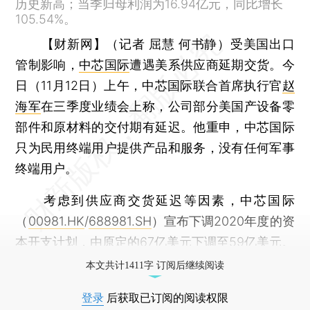
历史新高；当季归母利润为16.94亿元，同比增长
105.54%。
【财新网】（记者 屈慧 何书静）
受美国出口
管制影响，
中芯国际
遭遇美系供应商延期交货。今
日（11月12日）上午，中芯国际联合首席执行官
赵
海军
在三季度业绩会上称，公司部分美国产设备零
部件和原材料的交付期有延迟。他重申，中芯国际
只为民用终端用户提供产品和服务，没有任何军事
终端用户。
考虑到供应商交货延迟等因素，中芯国际
（
00981.HK
/
688981.SH
）宣布下调2020年度的资
本开支计划，由原定的67亿美元下调至59亿美元。
本文共计1411字 订阅后继续阅读
登录
后获取已订阅的阅读权限