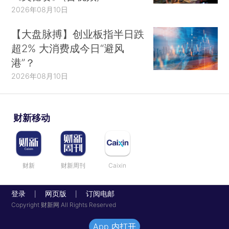
2026年08月10日
【大盘脉搏】创业板指半日跌
超2% 大消费成今日“避风
港”？
2026年08月10日
财新移动
财新
财新周刊
Caixin
登录
网页版
订阅电邮
|
|
Copyright 财新网 All Rights Reserved
App 内打开