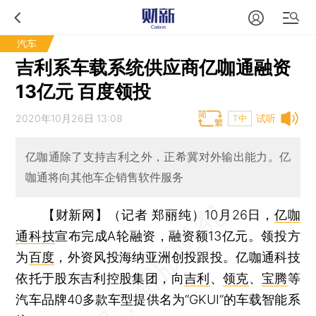
汽车
吉利系车载系统供应商亿咖通融资
13亿元 百度领投
2020年10月26日 13:08
试听
T中
亿咖通除了支持吉利之外，正希冀对外输出能力。亿
咖通将向其他车企销售软件服务
【财新网】（记者 郑丽纯）
10月26日，
亿咖
通科技
宣布完成A轮融资，融资额13亿元。领投方
为
百度
，外资风投海纳亚洲创投跟投。亿咖通科技
依托于股东吉利控股集团，向
吉利
、
领克
、
宝腾
等
汽车品牌40多款车型提供名为“GKUI”的车载智能系