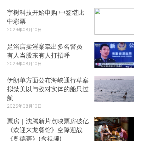
宇树科技开始申购 中签堪比
中彩票
2026年08月10日
足浴店卖淫案牵出多名警员
有人当股东有人打招呼
2026年08月10日
伊朗单方面公布海峡通行草案
拟禁美以与敌对实体的船只过
航
2026年08月10日
票房｜沈腾新片点映票房破亿
《欢迎来龙餐馆》空降迎战
《奥德赛》(含视频)