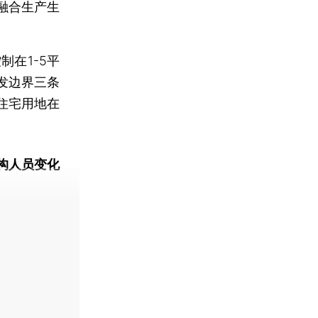
融合生产生
在1-5平
发边界三条
住宅用地在
构人员变化
动态