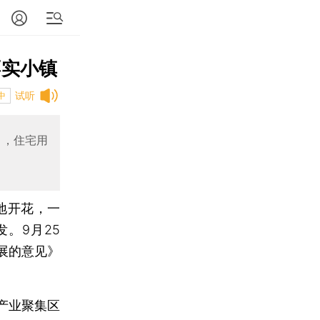
不实小镇
试听
中
中，住宅用
地开花，一
。9月25
展的意见》
。
产业聚集区