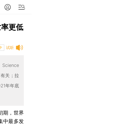
亡率更低
试听
中
ience
大有关；拉
21年年底
初期，世界
集中最多发