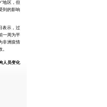
”地区，但
受到的影响
日表示，过
前一周为平
为非洲疫情
故。
构人员变化
动态