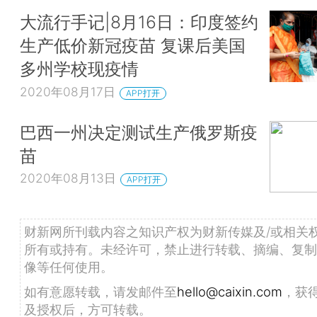
大流行手记|8月16日：印度签约
生产低价新冠疫苗 复课后美国
多州学校现疫情
2020年08月17日
APP打开
巴西一州决定测试生产俄罗斯疫
苗
2020年08月13日
APP打开
财新网所刊载内容之知识产权为财新传媒及/或相关
所有或持有。未经许可，禁止进行转载、摘编、复制
像等任何使用。
如有意愿转载，请发邮件至
hello@caixin.com
，获
及授权后，方可转载。