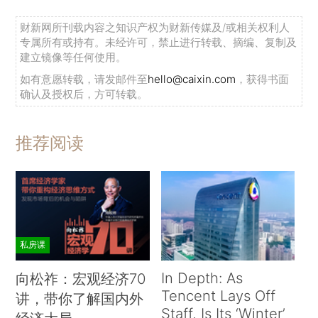
财新网所刊载内容之知识产权为财新传媒及/或相关权利人
专属所有或持有。未经许可，禁止进行转载、摘编、复制及
建立镜像等任何使用。
如有意愿转载，请发邮件至
hello@caixin.com
，获得书面
确认及授权后，方可转载。
推荐阅读
私房课
In Depth: As
向松祚：宏观经济70
Tencent Lays Off
讲，带你了解国内外
Staff, Is Its ‘Winter’