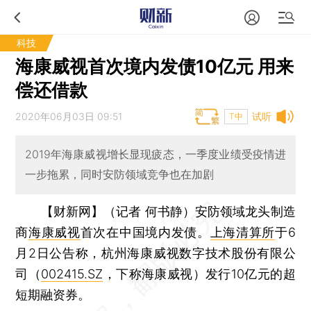
科技
海康威视首次境内发债10亿元 用来
偿还借款
2020年06月03日 09:51
试听
T中
2019年海康威视增长显现疲态，一季度业绩受疫情进
一步拖累，同时安防领域竞争也在加剧
【财新网】（记者 何书静）
安防领域龙头制造
商
海康威视
首次在中国境内发债。
上海清算所
于6
月2日公告称，杭州海康威视数字技术股份有限公
司（
002415.SZ
，下称海康威视）发行10亿元的超
短期融资券。