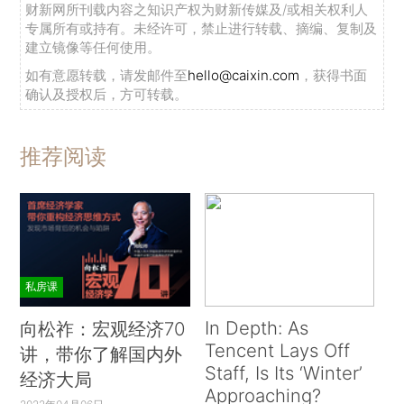
财新网所刊载内容之知识产权为财新传媒及/或相关权利人
专属所有或持有。未经许可，禁止进行转载、摘编、复制及
建立镜像等任何使用。
如有意愿转载，请发邮件至
hello@caixin.com
，获得书面
确认及授权后，方可转载。
推荐阅读
私房课
In Depth: As
向松祚：宏观经济70
Tencent Lays Off
讲，带你了解国内外
Staff, Is Its ‘Winter’
经济大局
Approaching?