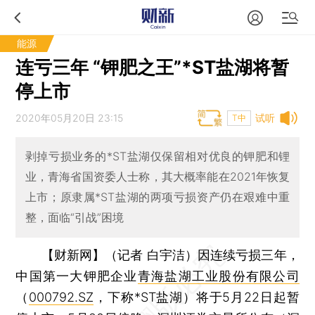
能源
连亏三年 “钾肥之王”*ST盐湖将暂
停上市
2020年05月20日 23:15
试听
T中
剥掉亏损业务的*ST盐湖仅保留相对优良的钾肥和锂
业，青海省国资委人士称，其大概率能在2021年恢复
上市；原隶属*ST盐湖的两项亏损资产仍在艰难中重
整，面临“引战”困境
【财新网】（记者 白宇洁）
因连续亏损三年，
中国第一大钾肥企业
青海盐湖工业股份有限公司
（
000792.SZ
，下称*ST盐湖）将于5月22日起暂