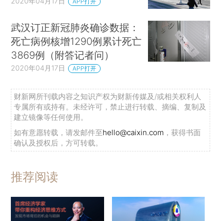
2020年04月17日
APP打开
武汉订正新冠肺炎确诊数据：
死亡病例核增1290例累计死亡
3869例（附答记者问）
2020年04月17日
APP打开
财新网所刊载内容之知识产权为财新传媒及/或相关权利人
专属所有或持有。未经许可，禁止进行转载、摘编、复制及
建立镜像等任何使用。
如有意愿转载，请发邮件至
hello@caixin.com
，获得书面
确认及授权后，方可转载。
推荐阅读