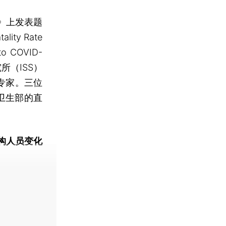
》上发表题
ty Rate
 to COVID-
所（ISS）
位专家。三位
卫生部的直
构人员变化
动态