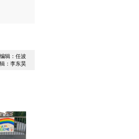
编辑：任波
辑：李东昊