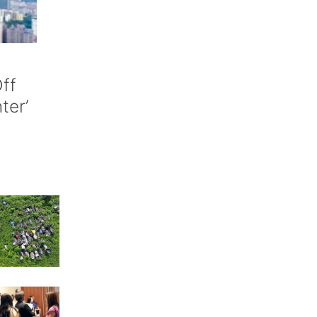
ff
nter’